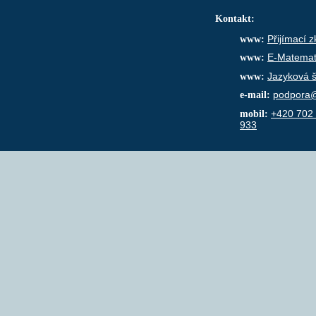
Kontakt:
www:
Přijímací 
www:
E-Matemat
www:
Jazyková š
e-mail:
podpora@
mobil:
+420 702
933