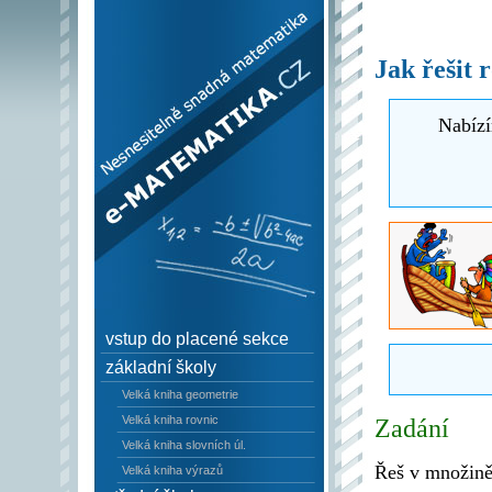
e–Matematika.cz -
Nesnesitelně snadná
Jak řešit
matematika
Nabízí
vstup do placené sekce
základní školy
Velká kniha geometrie
Velká kniha rovnic
Zadání
Velká kniha slovních úl.
Řeš v množině
Velká kniha výrazů