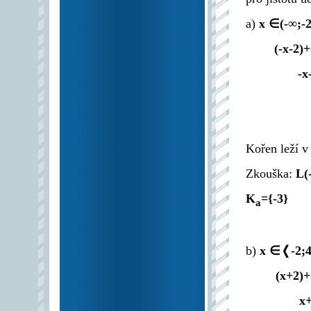
a)
x ∈(-∞;-2
(-x-2)
-x
Kořen leží v
Zkouška:
L(-
K
={-3}
a
b)
x ∈❬-2;
(x+2)+
x