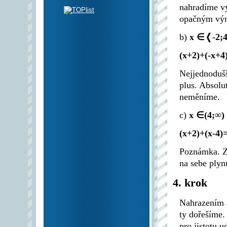
nahradíme vý
opačným vý
b)
x ∈❬-2;
(x+2)+(-x+4
Nejjednodušš
plus. Absolu
neměníme.
c)
x ∈(4;∞)
(x+2)+(x-4)
Poznámka. Zá
na sebe plyn
4. krok
Nahrazením a
ty dořešíme.
pro jistotu 