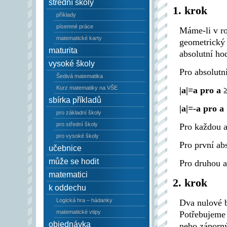
střední školy
1. krok
příklady
písemné práce
Máme-li v ro
matematické karty
geometrický 
maturita
absolutní ho
vysoké školy
Pro absolutní
Šedivá matematika
Kurz matematiky na VŠE
|a|=a pro a 
sbírka příkladů
|a|=-a pro a
pro základní školy
pro střední školy
Pro každou a
pro vysoké školy
Pro první ab
učebnice
může se hodit
Pro druhou a
matematici
2. krok
k oddechu
Logická hra – hádanky
Dva nulové b
matematické vtipy
Potřebujeme 
objednávka
nebo záporný