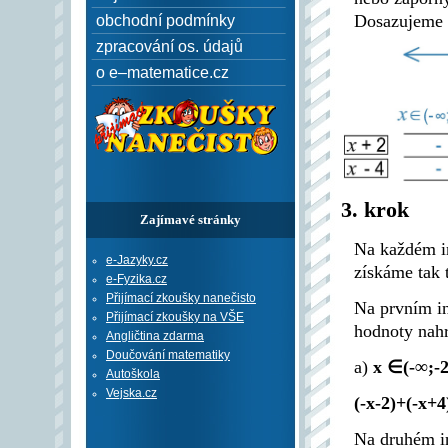
Dosazujeme n
obchodní podmínky
zpracování os. údajů
o e–matematice.cz
3. krok
Zajímavé stránky
Na každém in
e-Jazyky.cz
získáme tak t
e-Fyzika.cz
Přijímací zkoušky nanečisto
Na prvním in
Přijímací zkoušky na VŠE
hodnoty nah
Angličtina zdarma
Doučování matematiky
a)
x ∈(-∞;-2
Autoškola
Vejska.cz
(-x-2)+(-x+4
Na druhém in