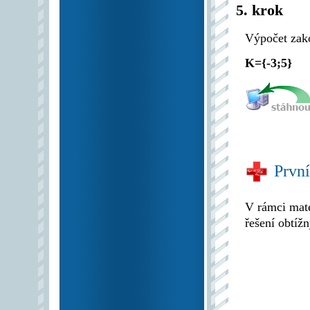
5. krok
Výpočet zak
K={-3;5}
Prvn
V rámci mat
řešení obtíž