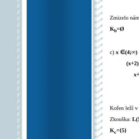
Zmizelo nám 
K
=Ø
b
c)
x ∈(4;∞)
(x+2)
x
Kořen leží v
Zkouška:
L(
K
={5}
c