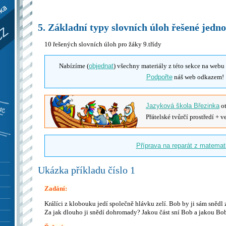
á
5. Základní typy slovních úloh řešené jedn
10 řešených slovních úloh pro žáky 9.třídy
Nabízíme (
objednat
) všechny materiály z této sekce na web
Podpořte
náš web odkazem!
Jazyková škola Březinka
ot
Přátelské tvůrčí prostředí + v
Příprava na reparát z matemat
Ukázka příkladu číslo 1
Zadání:
Králíci z klobouku jedí společně hlávku zelí. Bob by ji sám snědl
Za jak dlouho ji snědí dohromady? Jakou část sní Bob a jakou Bo