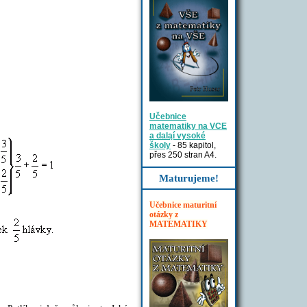
Učebnice
matematiky na VCE
a daląí vysoké
školy
- 85 kapitol,
přes 250 stran A4.
Maturujeme!
Učebnice maturitní
otázky z
MATEMATIKY