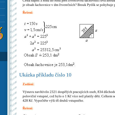
Cesta napříč z rohu do rohu přes čtvercovou šachovnici trvá Brouk
je obsah šachovnice v dm čtverečních? Brouk Pytlík se pohybuje p
Řešení:
Ukázka příkladu číslo 10
Zadání:
Výstavu navštívilo 2321 dospělých pracujících osob, 834 důchodců
poloviční vstupné, což bylo o 1 Kč více než platily děti. Celkem 
428 Kč. Vypočtěte výši tří druhů vstupného.
Řešení: