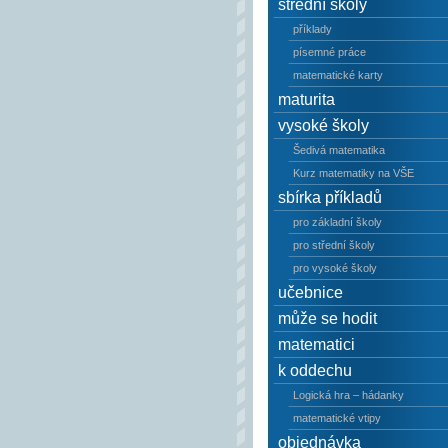
střední školy
příklady
písemné práce
matematické karty
maturita
vysoké školy
Šedivá matematika
Kurz matematiky na VŠE
sbírka příkladů
pro základní školy
pro střední školy
pro vysoké školy
učebnice
může se hodit
matematici
k oddechu
Logická hra – hádanky
matematické vtipy
objednávka