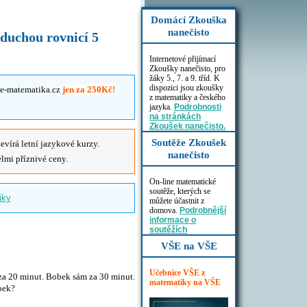
Domácí Zkouška
nanečisto
oduchou rovnicí 5
Internetové přijímací
Zkoušky nanečisto, pro
žáky 5., 7. a 9. tříd. K
dispozici jsou zkoušky
u e-matematika.cz
jen za 250Kč!
z matematiky a českého
jazyka.
Podrobnosti
na stránkách
Zkoušek nanečisto.
Soutěže Zkoušek
evírá letní jazykové kurzy.
nanečisto
elmi příznivé ceny.
On-line matematické
soutěže, kterých se
iky
můžete účastnit z
domova.
Podrobnější
informace o
soutěžích
VŠE na VŠE
Učebnice VŠE z
 za 20 minut. Bobek sám za 30 minut.
matematiky na VŠE
bek?