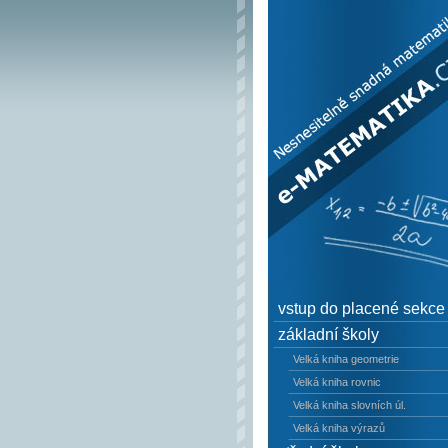
e–Matematika.cz -
Nesnesitelně snadn
matematika
vstup do placené sekce
základní školy
Velká kniha geometrie
Velká kniha rovnic
Velká kniha slovních úl.
Velká kniha výrazů