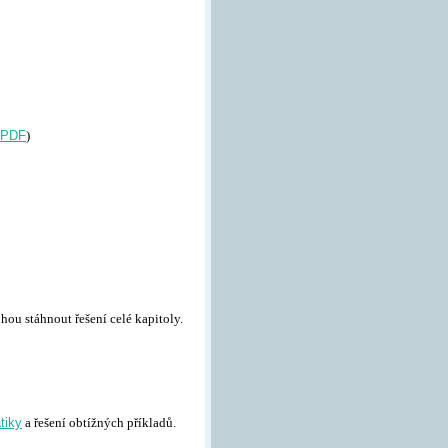
PDF
)
ohou stáhnout řešení celé kapitoly.
tiky
a řešení obtížných příkladů.