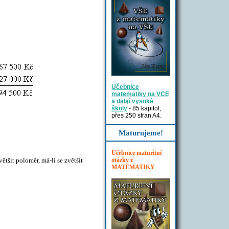
Učebnice
matematiky na VCE
a daląí vysoké
školy
- 85 kapitol,
přes 250 stran A4.
Maturujeme!
Učebnice maturitní
otázky z
tšit poloměr, má-li se zvětšit
MATEMATIKY