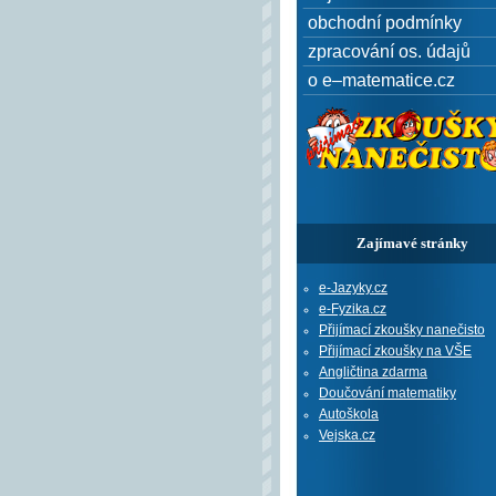
obchodní podmínky
zpracování os. údajů
o e–matematice.cz
Zajímavé stránky
e-Jazyky.cz
e-Fyzika.cz
Přijímací zkoušky nanečisto
Přijímací zkoušky na VŠE
Angličtina zdarma
Doučování matematiky
Autoškola
Vejska.cz