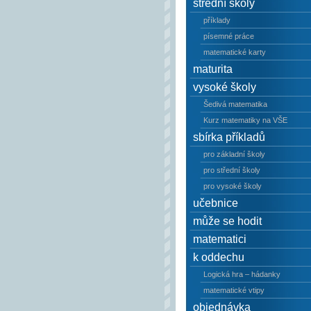
střední školy
příklady
písemné práce
matematické karty
maturita
vysoké školy
Šedivá matematika
Kurz matematiky na VŠE
sbírka příkladů
pro základní školy
pro střední školy
pro vysoké školy
učebnice
může se hodit
matematici
k oddechu
Logická hra – hádanky
matematické vtipy
objednávka