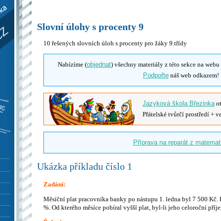
á
Slovní úlohy s procenty 9
10 řešených slovních úloh s procenty pro žáky 9.třídy
Nabízíme (
objednat
) všechny materiály z této sekce na web
Podpořte
náš web odkazem!
Jazyková škola Březinka
ot
Přátelské tvůrčí prostředí + v
Příprava na reparát z matemat
Ukázka příkladu číslo 1
Zadání:
Měsíční plat pracovníka banky po nástupu 1. ledna byl 7 500 Kč.
%. Od kterého měsíce pobíral vyšší plat, byl-li jeho celoroční pří