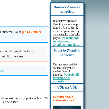
Domácí Zkouška
nanečisto
Internetové přijímací
Zkoušky nanečisto, pro
žáky 5., 7. a 9. tříd. K
dispozici jsou zkoušky
u e-matematika.cz
jen za 250Kč!
z matematiky a českého
jazyka.
Podrobnosti
na stránkách
Zkoušek nanečisto.
Soutěže Zkoušek
evírá letní jazykové kurzy.
nanečisto
elmi příznivé ceny.
On-line matematické
soutěže, kterých se
iky
můžete účastnit z
domova.
Podrobnější
informace o
soutěžích
VŠE na VŠE
Učebnice VŠE z
 Během roku mu byl plat zvýšen o 20
matematiky na VŠE
jem 94 500 Kč?