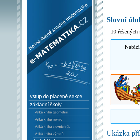
e–Matematika.cz -
Nesnesitelně snadná
Slovní úlo
matematika
10 řešených 
Nabízí
vstup do placené sekce
základní školy
Velká kniha geometrie
Velká kniha rovnic
Velká kniha slovních úl.
Ukázka pří
Velká kniha výrazů