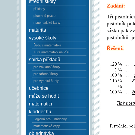
střední školy
Zadání:
příklady
Tři pistolní
písemné práce
pistolník pol
matematické karty
maturita
sázku pak zvý
pistolníků, j
vysoké školy
Šedivá matematika
Řešení:
Kurz matematiky na VŠE
sbírka příkladů
pro základní školy
pro střední školy
pro vysoké školy
učebnice
může se hodit
matematici
k oddechu
Logická hra – hádanky
matematické vtipy
objednávka