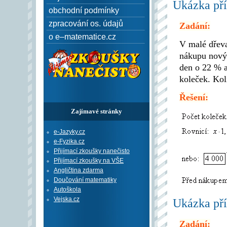
Ukázka pří
obchodní podmínky
zpracování os. údajů
Zadání:
o e–matematice.cz
V malé dřeva
nákupu novýc
den o 22 % a
koleček. Kol
Řešení:
Zajímavé stránky
e-Jazyky.cz
e-Fyzika.cz
Přijímací zkoušky nanečisto
Přijímací zkoušky na VŠE
Angličtina zdarma
Doučování matematiky
Autoškola
Vejska.cz
Ukázka pří
Zadání: