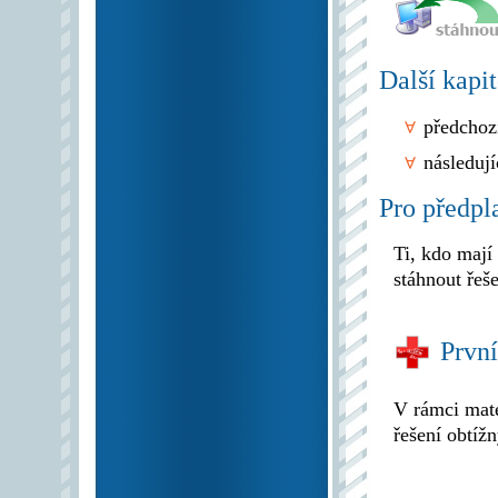
Další kapi
předchoz
následují
Pro předpla
Ti, kdo mají
stáhnout řeše
Prvn
V rámci mat
řešení obtíž