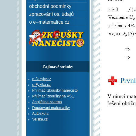
obchodní podmínky
zpracování os. údajů
o e–matematice.cz
Zajímavé stránky
Prvn
e-Jazyky.cz
e-Fyzika.cz
Přijímací zkoušky nanečisto
V rámci mat
Přijímací zkoušky na VŠE
Angličtina zdarma
řešení obtíž
Doučování matematiky
Autoškola
Vejska.cz