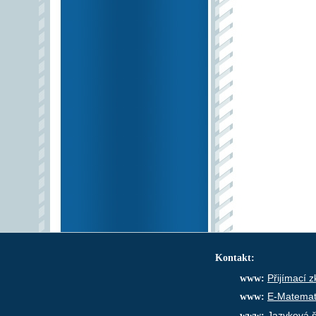
Kontakt:
www:
Přijímací 
www:
E-Matemat
www:
Jazyková š