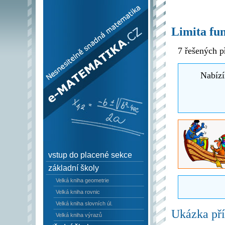
e–Matematika.cz -
Nesnesitelně snadná
Limita fu
matematika
7 řešených p
Nabízí
vstup do placené sekce
základní školy
Velká kniha geometrie
Velká kniha rovnic
Velká kniha slovních úl.
Ukázka pří
Velká kniha výrazů