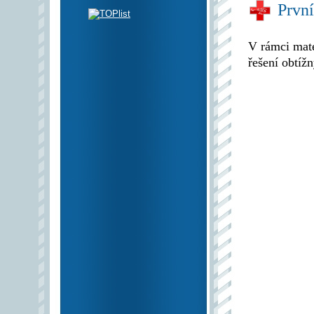
Prvn
V rámci mat
řešení obtíž