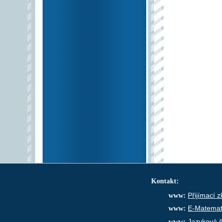
Kontakt:
www:
Přijímací 
www:
E-Matemat
www:
Jazyková š