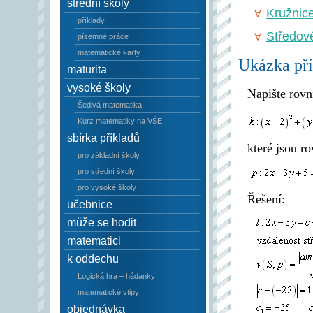
střední školy
Kružnic
příklady
Středov
písemné práce
matematické karty
Ukázka pří
maturita
vysoké školy
Napište rovn
Šedivá matematika
Kurz matematiky na VŠE
sbírka příkladů
které jsou r
pro základní školy
pro střední školy
pro vysoké školy
Řešení:
učebnice
může se hodit
matematici
k oddechu
Logická hra – hádanky
matematické vtipy
objednávka