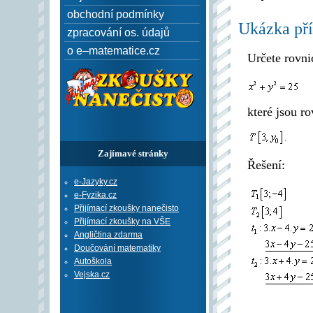
obchodní podmínky
Ukázka pří
zpracování os. údajů
o e–matematice.cz
Určete rovni
které jsou r
Zajímavé stránky
Řešení:
e-Jazyky.cz
e-Fyzika.cz
Přijímací zkoušky nanečisto
Přijímací zkoušky na VŠE
Angličtina zdarma
Doučování matematiky
Autoškola
Vejska.cz