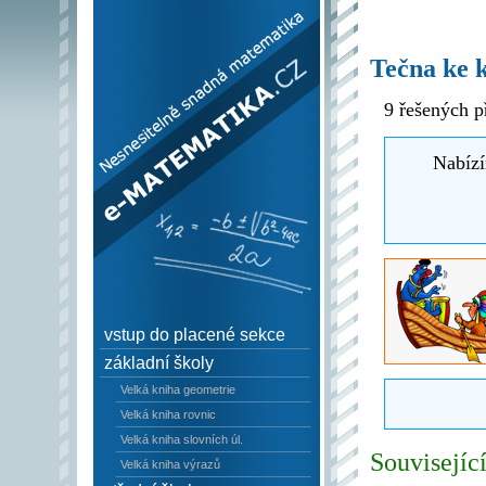
e–Matematika.cz -
Nesnesitelně snadná
Tečna ke 
matematika
9 řešených p
Nabízí
vstup do placené sekce
základní školy
Velká kniha geometrie
Velká kniha rovnic
Velká kniha slovních úl.
Související
Velká kniha výrazů