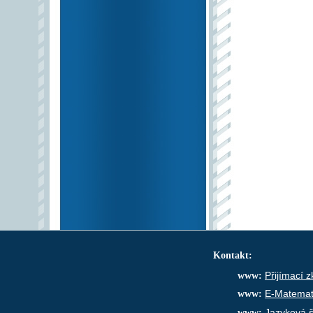
Kontakt:
www:
Přijímací 
www:
E-Matemat
www:
Jazyková š