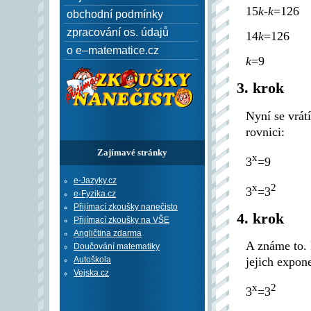
15
k
-
k
=126
obchodní podmínky
zpracování os. údajů
14
k
=126
o e–matematice.cz
k
=9
3. krok
Nyní se vrát
rovnici:
Zajímavé stránky
x
3
=9
e-Jazyky.cz
x
2
3
=3
e-Fyzika.cz
Přijímací zkoušky nanečisto
4. krok
Přijímací zkoušky na VŠE
Angličtina zdarma
A známe to. 
Doučování matematiky
Autoškola
jejich expon
Vejska.cz
x
2
3
=3