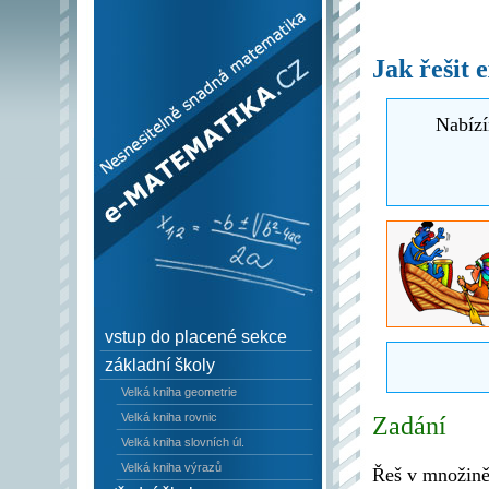
e–Matematika.cz -
Nesnesitelně snadná
Jak řešit 
matematika
Nabízí
vstup do placené sekce
základní školy
Velká kniha geometrie
Velká kniha rovnic
Zadání
Velká kniha slovních úl.
Velká kniha výrazů
Řeš v množině 