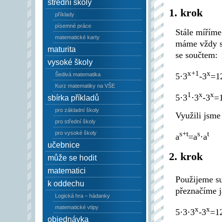
střední školy
1. krok
příklady
písemné práce
Stále míříme
matematické karty
máme vždy st
maturita
se součtem:
vysoké školy
x+1
x
Šedivá matematika
5⋅3
-3
=1
Kurz matematiky na VŠE
1
x
x
5⋅3
⋅3
-3
=
sbírka příkladů
pro základní školy
Využili jsme
pro střední školy
s+t
s
t
pro vysoké školy
a
=a
⋅a
učebnice
2. krok
může se hodit
matematici
Použijeme su
k oddechu
přeznačíme 
Logická hra – hádanky
matematické vtipy
x
x
5⋅3⋅3
-3
=1
objednávka