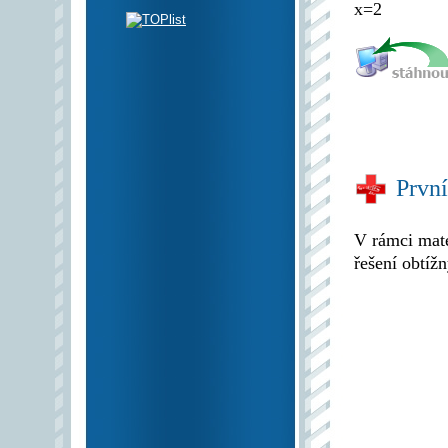
x=2
Prvn
V rámci mat
řešení obtíž